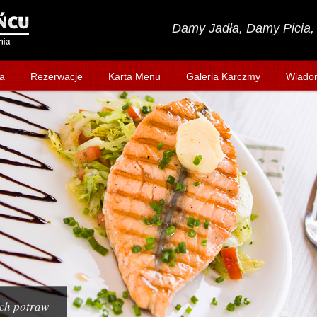
Damy Jadła, Damy Picia, 
a
Rezerwacje
Karta Menu
Galeria Karczmy
Wiado
ch potraw