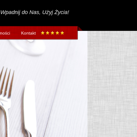
Wpadnij do Nas, Użyj Życia!
mości
Kontakt