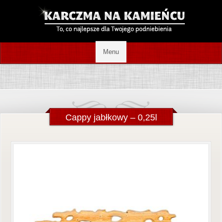
Cappy jabłkowy – 0,25l