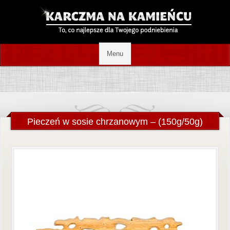
Pieczeń w sosie chrzanowym – (150g/50g)