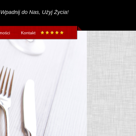
Wpadnij do Nas, Użyj Życia!
mości
Kontakt