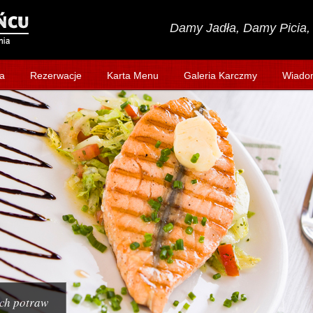
Damy Jadła, Damy Picia, 
a
Rezerwacje
Karta Menu
Galeria Karczmy
Wiado
ch potraw