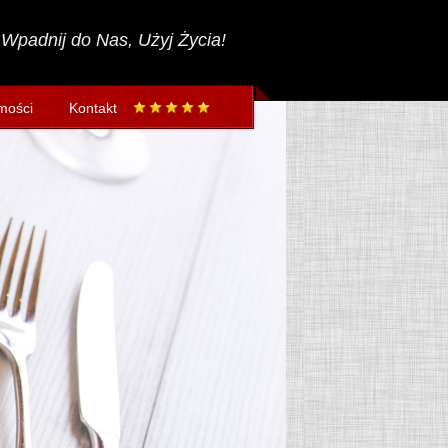
Wpadnij do Nas, Użyj Życia!
mości
Kontakt